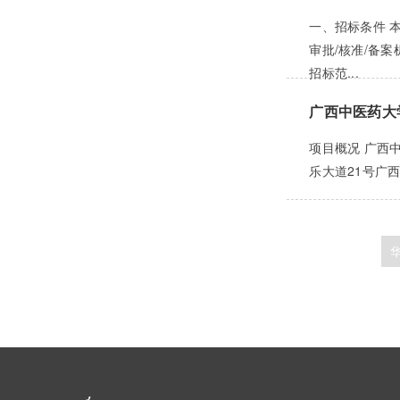
一、招标条件 本
审批/核准/备
招标范...
广西中医药大学
项目概况 广西
乐大道21号广西