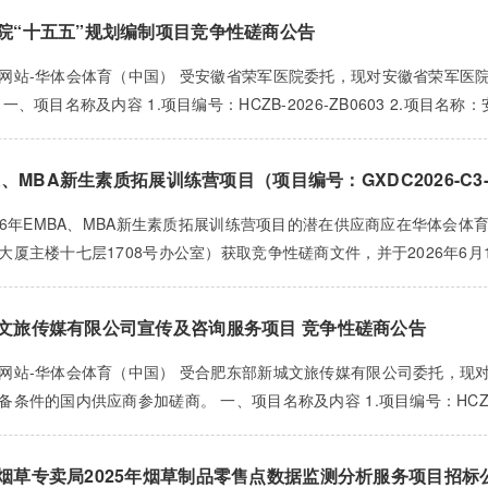
院“十五五”规划编制项目竞争性磋商公告
网站-华体会体育（中国） 受安徽省荣军医院委托，现对安徽省荣军医
、项目名称及内容 1.项目编号：HCZB-2026-ZB0603 2.项目名称
BA、MBA新生素质拓展训练营项目（项目编号：GXDC2026-C3-
026年EMBA、MBA新生素质拓展训练营项目的潜在供应商应在华体会体
厦主楼十七层1708号办公室）获取竞争性磋商文件，并于2026年6月16
文旅传媒有限公司宣传及咨询服务项目 竞争性磋商公告
网站-华体会体育（中国） 受合肥东部新城文旅传媒有限公司委托，现
条件的国内供应商参加磋商。 一、项目名称及内容 1.项目编号：HCZB-
烟草专卖局2025年烟草制品零售点数据监测分析服务项目招标