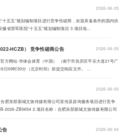
2026-06-05
院“十五五”规划编制项目进行竞争性磋商，欢迎具备条件的国内供
：安徽省荣军医院“十五五”规划编制项目 3.项目地...
022-HCZB） 竞争性磋商公告
2026-06-05
育官方网站-华体会体育（中国） （南宁市良庆区平乐大道21号广
日09时30分（北京时间）前提交响应文件。 ...
2026-06-05
对合肥东部新城文旅传媒有限公司宣传及咨询服务项目进行竞争
2026-ZB0654 2.项目名称：合肥东部新城文旅传媒有限公司
公告
2026-06-04