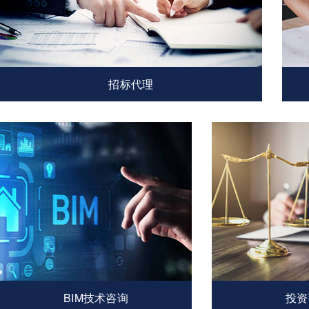
招标代理
编制招标文件(包括编制资格预审文件和标底)，审
查投标人资格，组织投标人现场踏勘并答疑，组织
开标、评标、定标，以及提供招标前期咨询、协调
合同的签订等
BIM技术咨询
投资