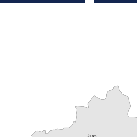
可视设计、专业建模、整体规划、
金融工具备案、
智能布局、协同工作、优化项目、
投资前的筛选、
减少变更、优化施工
控； 项目投资后
目管理
新疆