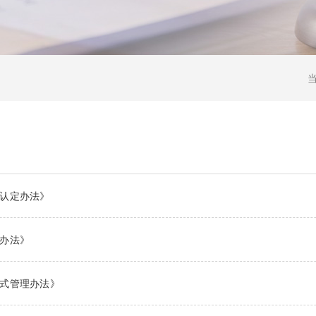
格认定办法》
理办法》
方式管理办法》