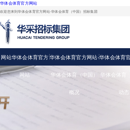
华体会体育官方网站
欢迎您来到华体会体育官方网站-华体会体育（中国）招标集团
网站华体会体育官方
华体会体育官方网站-
华体会体育官
网站
华体会体育（中国）
华体会体育
概况
动态