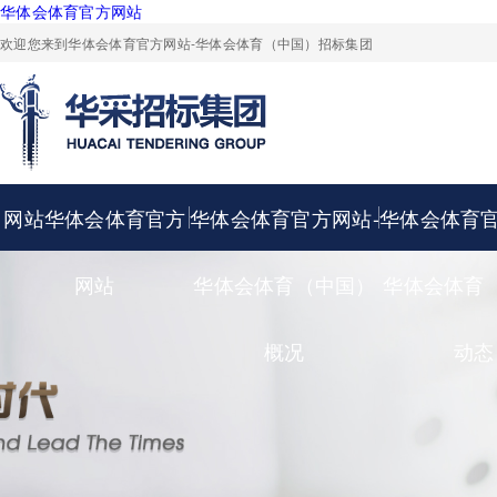
华体会体育官方网站
欢迎您来到华体会体育官方网站-华体会体育（中国）招标集团
网站华体会体育官方
华体会体育官方网站-
华体会体育官
网站
华体会体育（中国）
华体会体育
概况
动态