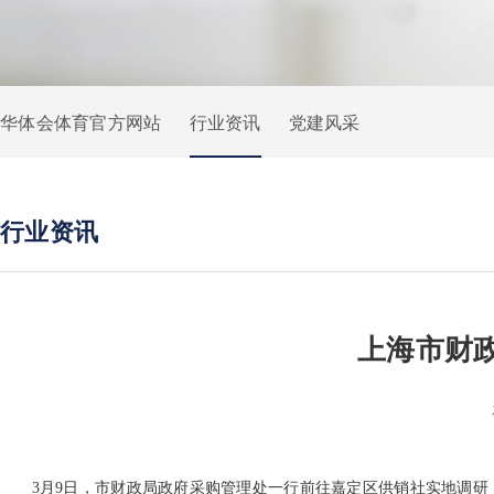
华体会体育官方网站
行业资讯
党建风采
行业资讯
上海市财
3月9日，市财政局政府采购管理处一行前往嘉定区供销社实地调