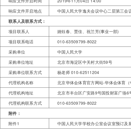
响应文件开启时间
2019年11月04日 14:00
响应文件开启地点
中国人民大学逸夫会议中心二层第三会
联系人及联系方式：
项目联系人
姚钰春、贾佳、祝兰芳(事业一部)
项目联系电话
010-63509799-8022
采购单位
中国人民大学
采购单位地址
北京市海淀区中关村大街59号
采购单位联系方式
杨老师 010-62511204
代理机构名称
北京华体会体育官方网站-华体会体育（
代理机构地址
北京市丰台区广安路9号国投财富广场6号
代理机构联系方式
010-63509799-8022
附件：
附件1
中国人民大学学校办公室会议室预订及展示