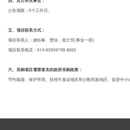
四、其它补充事宜：
公告期限：5个工作日。
五、项目联系方式：
项目联系人：姚钰春、贾佳、祝兰芳(事业一部)
项目联系电话：010-63509799-8022
六、采购项目需要落实的政府采购政策：
节约能源、保护环境、扶持不发达地区和少数民族地区、促进中小