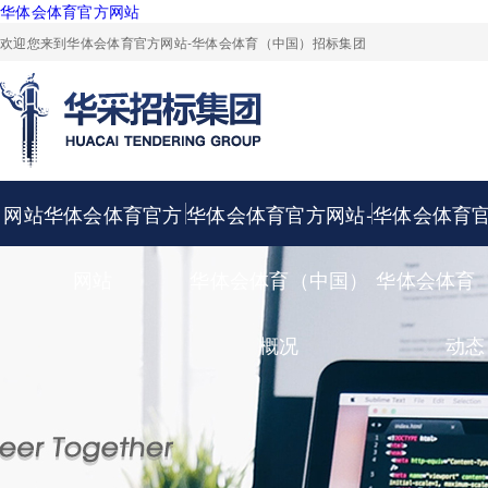
华体会体育官方网站
欢迎您来到华体会体育官方网站-华体会体育（中国）招标集团
网站华体会体育官方
华体会体育官方网站-
华体会体育官
网站
华体会体育（中国）
华体会体育
概况
动态