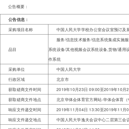
公告概要：
公告信息：
采购项目名称
中国人民大学学校办公室会议室预订及
服务/信息技术服务/信息系统集成实施服
品目
系统设备/其他视频会议系统设备,货物/通用设
作系统
采购单位
中国人民大学
行政区域
北京市
获取磋商文件时间
2019年10月23日 09:00至2019年10月2
获取磋商文件地点
北京华体会体育官方网站-华体会体育（
响应文件递交时间
2019年11月04日 13:30至2019年11月0
响应文件递交地点
中国人民大学逸夫会议中心二层第三会