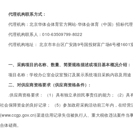
代理机构联系方式：
代理机构：北京华体会体育官方网站-华体会体育（中国）招标代
代理机构联系人：010-63509799-8022
代理机构地址： 北京市丰台区广安路9号国投财富广场6号楼1601
一、采购项目的名称、数量、简要规格描述或项目基本概况介绍：
项目名称：学校办公室会议室预订及展示系统项目采购内容及用途
二、对供应商资格要求（供应商资格条件）:
.供应商资格要求： （1）具有独立承担民事责任的能力；（2）
社会保障资金的良好记录； （5）参加政府采购活动前三年内，在经营活动中没
(www.ccgp.gov.cn)渠道信用记录失信被执行人、重大税收
合体磋商。