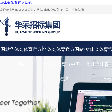
华体会体育官方网站
欢迎您来到华体会体育官方网站-华体会体育（中国）招标集团
网站华体会体育官方
华体会体育官方网站-
华体会体育官
网站
华体会体育（中国）
华体会体育
概况
动态