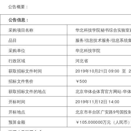
公告概要：
公告信息：
采购项目名称
华北科技学院秘书综合实验室
品目
服务/信息技术服务/信息系统
采购单位
华北科技学院
行政区域
河北省
获取招标文件时间
2019年10月21日 09:00 至 2
招标文件售价
￥500
获取招标文件的地点
北京华体会体育官方网站-华体
开标时间
2019年11月12日 14:00
开标地点
北京市丰台区广安路9号国投财
预算金额
￥105.000000万元（人民币