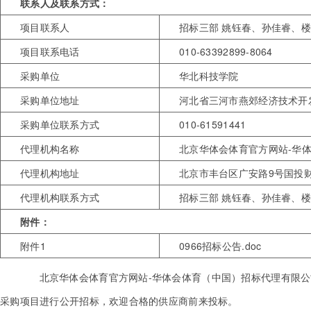
联系人及联系方式：
项目联系人
招标三部 姚钰春、孙佳睿、
项目联系电话
010-63392899-8064
采购单位
华北科技学院
采购单位地址
河北省三河市燕郊经济技术开发
采购单位联系方式
010-61591441
代理机构名称
北京华体会体育官方网站-华
代理机构地址
北京市丰台区广安路9号国投财
代理机构联系方式
招标三部 姚钰春、孙佳睿、楼雅静0
附件：
附件1
0966招标公告.doc
北京华体会体育官方网站-华体会体育（中国）招标代理有限公
采购项目进行公开招标，欢迎合格的供应商前来投标。