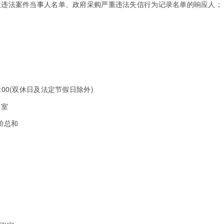
执行人、重大税收违法案件当事人名单、政府采购严重违法失信行为记录名单的响
 17:00(双休日及法定节假日除外)
1室
价总和