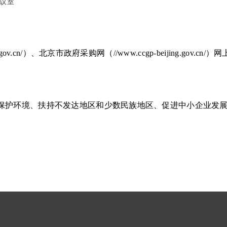
会议室
gov.cn/
）、北京市政府采购网（
//www.ccgp-beijing.gov.cn/
）网
保护环境、扶持不发达地区和少数民族地区、促进中小企业发