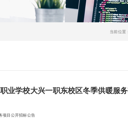
当前位置
一职业学校大兴一职东校区冬季供暖服务
务项目公开招标公告