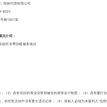
国）招标代理有限公司
8033
楼1601室
概况介绍：
东校区冬季供暖服务项目
力；（2）具有良好的商业信誉和健全的财务会计制度；（3）具有履行
活动中没有重大违法记录；（6）投标人必须为未被列入“信用中国”网站(//w