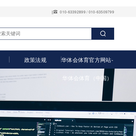
||
010-63392899 / 010-63509799
政策法规
华体会体育官方网站-
华体会体育（中国）