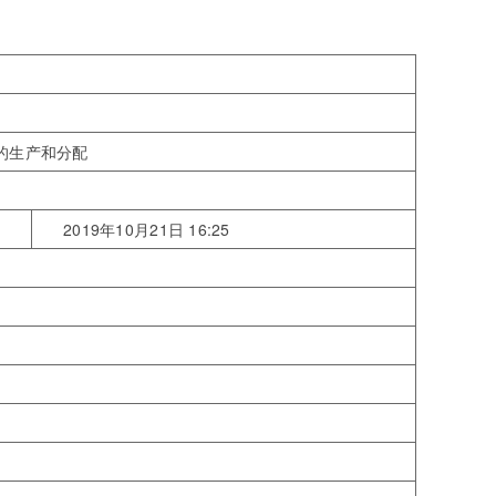
源的生产和分配
2019年10月21日 16:25