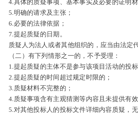
4.具体的质疑事项、基本事实及必要的证明
5.明确的请求及主张；
6.必要的法律依据；
7.提起质疑的日期。
质疑人为法人或者其他组织的，应当由法定
（二）有下列情形之一的，不予受理：
1.提起质疑的主体不是参与该项目活动的投
2.提起质疑的时间超过规定时限的；
3.质疑材料不完整的；
4.质疑事项含有主观猜测等内容且未提供有
5.对其他投标人的投标文件详细内容质疑，