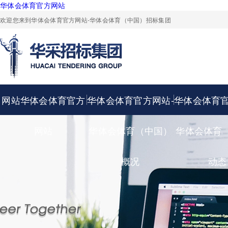
华体会体育官方网站
欢迎您来到华体会体育官方网站-华体会体育（中国）招标集团
网站华体会体育官方
华体会体育官方网站-
华体会体育官
网站
华体会体育（中国）
华体会体育
概况
动态