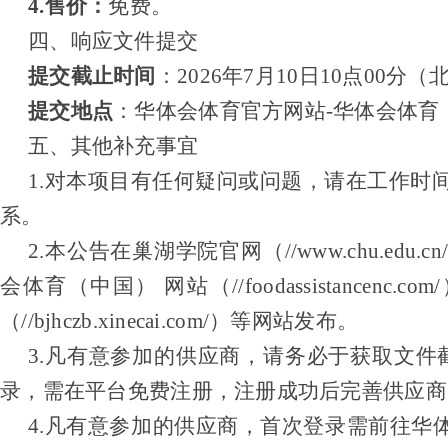
4.售价：
免费。
四、响应文件提交
提交
截止
时间
：
2026年
7
月
10
日
1
0
点
00分（
提交
地点
：华体会体育官方网站-华体会体育
五、其他补充事宜
1.对本项目有任何疑问或问题，请在工作时间（周一
系。
2.本公告在巢湖学院官网（//www.chu.edu.
会体育（中国） 网站（//foodassistan
（//bjhczb.xinecai.com/）等网站发布。
3.凡有意参加的供应商，请务必于获取文
录，需在平台免费注册，注册成功后完善供应商
4.凡有意参加的供应商，首次登录需前往华