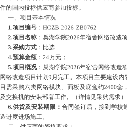
件的国内投标供应商参加投标。
一、项目基本情况
1.
项目编号
：
HCZB-2026-ZB0762
2.
项目名称
：
巢湖学院
2026年宿舍网络改造
3.
采购方式
：
比选
4.
预算金额
：
24万元
；
5.
项目概况
：巢湖学院
2026年宿舍网络改
网络改造项目计划9月完工。本项目主要建设内
目需采购六类网络模块、面板及底盒约2400套，
及交换机的安装部署工作。（详情见采购需求）
6.供货及安装期限：
合同签订后，接到学校
造进度进场施工。
二、供应商的资格要求：